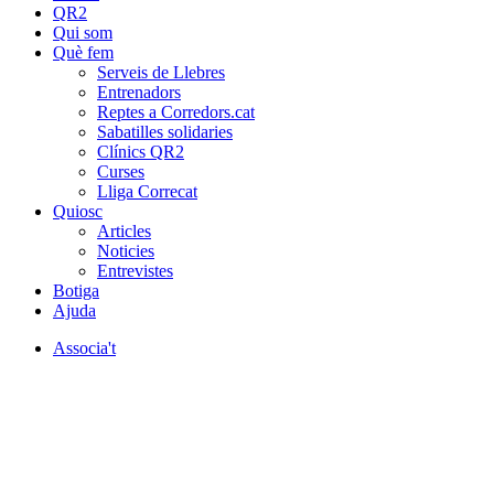
QR2
Qui som
Què fem
Serveis de Llebres
Entrenadors
Reptes a Corredors.cat
Sabatilles solidaries
Clínics QR2
Curses
Lliga Correcat
Quiosc
Articles
Noticies
Entrevistes
Botiga
Ajuda
Associa't