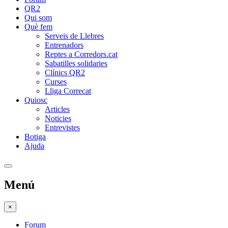
QR2
Qui som
Què fem
Serveis de Llebres
Entrenadors
Reptes a Corredors.cat
Sabatilles solidaries
Clínics QR2
Curses
Lliga Correcat
Quiosc
Articles
Noticies
Entrevistes
Botiga
Ajuda
Menú
×
Forum