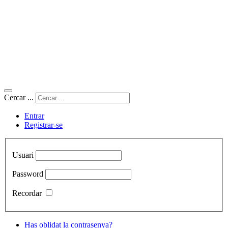
Cercar ...
Entrar
Registrar-se
Usuari
Password
Recordar
Has oblidat la contrasenya?