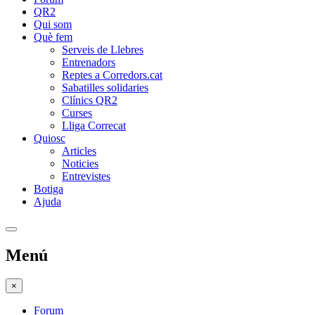
QR2
Qui som
Què fem
Serveis de Llebres
Entrenadors
Reptes a Corredors.cat
Sabatilles solidaries
Clínics QR2
Curses
Lliga Correcat
Quiosc
Articles
Noticies
Entrevistes
Botiga
Ajuda
Menú
×
Forum