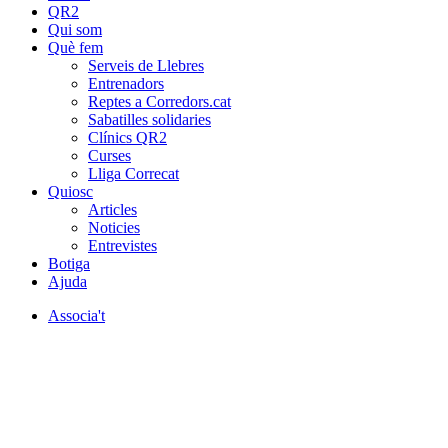
QR2
Qui som
Què fem
Serveis de Llebres
Entrenadors
Reptes a Corredors.cat
Sabatilles solidaries
Clínics QR2
Curses
Lliga Correcat
Quiosc
Articles
Noticies
Entrevistes
Botiga
Ajuda
Associa't