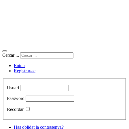
Cercar ...
Entrar
Registrar-se
Usuari
Password
Recordar
Has oblidat la contrasenya?