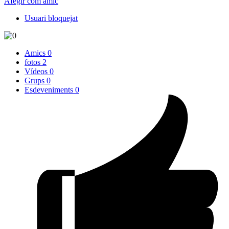
Afegir com amic
Usuari bloquejat
Amics
0
fotos
2
Vídeos
0
Grups
0
Esdeveniments
0