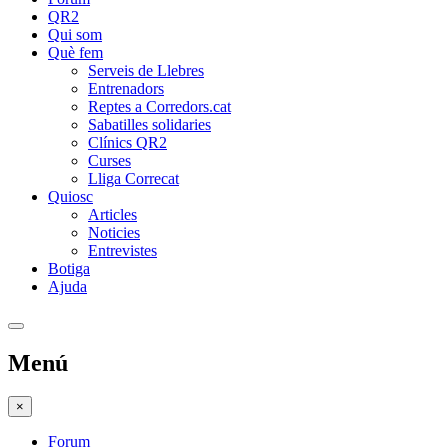
QR2
Qui som
Què fem
Serveis de Llebres
Entrenadors
Reptes a Corredors.cat
Sabatilles solidaries
Clínics QR2
Curses
Lliga Correcat
Quiosc
Articles
Noticies
Entrevistes
Botiga
Ajuda
Menú
×
Forum