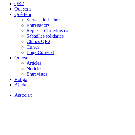
QR2
Qui som
Què fem
Serveis de Llebres
Entrenadors
Reptes a Corredors.cat
Sabatilles solidaries
Clínics QR2
Curses
Lliga Correcat
Quiosc
Articles
Noticies
Entrevistes
Botiga
Ajuda
Associa't