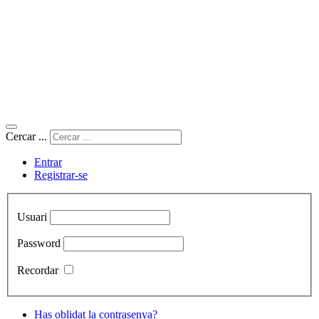
Cercar ...
Entrar
Registrar-se
Usuari
Password
Recordar
Has oblidat la contrasenya?