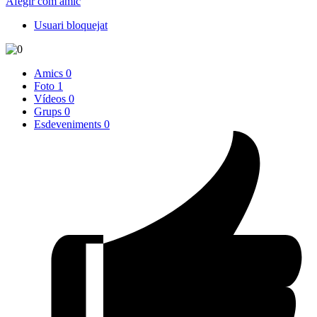
Afegir com amic
Usuari bloquejat
Amics
0
Foto
1
Vídeos
0
Grups
0
Esdeveniments
0