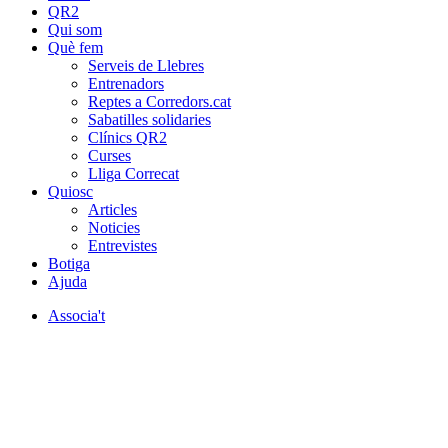
QR2
Qui som
Què fem
Serveis de Llebres
Entrenadors
Reptes a Corredors.cat
Sabatilles solidaries
Clínics QR2
Curses
Lliga Correcat
Quiosc
Articles
Noticies
Entrevistes
Botiga
Ajuda
Associa't