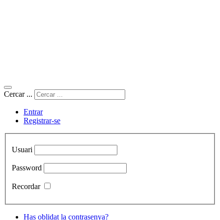
Cercar ...
Entrar
Registrar-se
Usuari
Password
Recordar
Has oblidat la contrasenya?