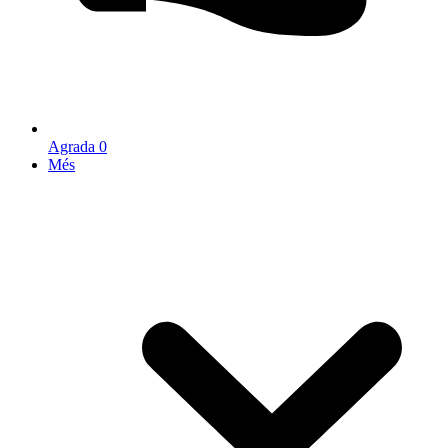
Agrada
0
Més