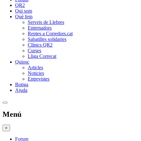
QR2
Qui som
Què fem
Serveis de Llebres
Entrenadors
Reptes a Corredors.cat
Sabatilles solidaries
Clínics QR2
Curses
Lliga Correcat
Quiosc
Articles
Noticies
Entrevistes
Botiga
Ajuda
Menú
×
Forum