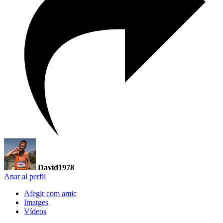
David1978
Anar al perfil
Afegir com amic
Imatges
Vídeos