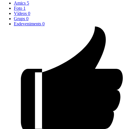
Amics
5
Foto
1
Vídeos
0
Grups
0
Esdeveniments
0