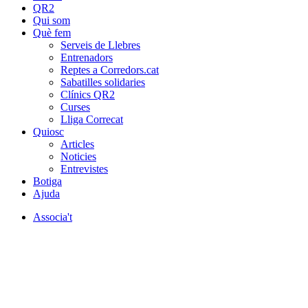
QR2
Qui som
Què fem
Serveis de Llebres
Entrenadors
Reptes a Corredors.cat
Sabatilles solidaries
Clínics QR2
Curses
Lliga Correcat
Quiosc
Articles
Noticies
Entrevistes
Botiga
Ajuda
Associa't