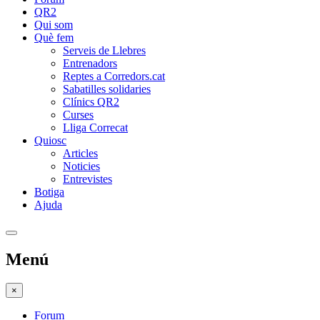
QR2
Qui som
Què fem
Serveis de Llebres
Entrenadors
Reptes a Corredors.cat
Sabatilles solidaries
Clínics QR2
Curses
Lliga Correcat
Quiosc
Articles
Noticies
Entrevistes
Botiga
Ajuda
Menú
×
Forum