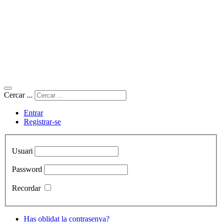
Cercar ...
Entrar
Registrar-se
Usuari
Password
Recordar
Has oblidat la contrasenya?